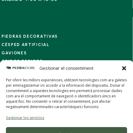
PIEDRAS DECORATIVAS
CÉSPED ARTIFICIAL
GAVIONES
ÁRIDOS BÁSICOS
Gestionar el consentiment
SUELOS Y SUSTRATOS
COMPLEMENTOS
Per oferir les millors experiències, utilitzem tecnologies com ara galetes
per emmagatzemar i/o accedir a la informació del dispositiu. Donar el
consentiment a aquestes tecnologies ens permetrà processar dades
com ara el comportament de navegació o identificadors únics en
aquest lloc. No consentir o retirar el consentiment, pot afectar
negativament determinades caracterí­stiques i funcions.
Gestionar los servicios