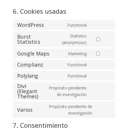
6. Cookies usadas
WordPress
Functional
Consent
to
Burst
Statistics
Statistics
service
Consent
(anonymous)
wordpress
to
Google Maps
Marketing
service
Consent
burst-
to
Complianz
Functional
Consent
statistics
service
to
Polylang
Functional
google-
Consent
service
maps
Divi
to
complianz
Propósito pendiente
(Elegant
service
Consent
de investigación
Themes)
polylang
to
Propósito pendiente de
service
Varios
Consent
investigación
divi-
to
(elegant-
7. Consentimiento
service
themes)