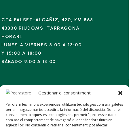
CTA FALSET-ALCAÑIZ, 420, KM 868
43330 RIUDOMS, TARRAGONA
HORARI:
LUNES A VIERNES 8:00 A 13:00
Y
15:00 A 18:00
SÁBADO 9:00 A 13:00
Gestionar el consentiment
PIEDRAS DECORATIVAS
Per oferir les millors experiències, utilitzem tecnologies com ara galetes
CÉSPED ARTIFICIAL
per emmagatzemar i/o accedir a la informació del dispositiu. Donar el
GAVIONES
consentiment a aquestes tecnologies ens permetrà processar dades
com ara el comportament de navegació o identificadors únics en
ÁRIDOS BÁSICOS
aquest lloc. No consentir o retirar el consentiment, pot afectar