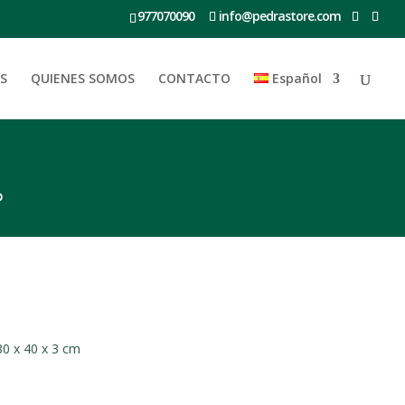
977070090
info@pedrastore.com
S
QUIENES SOMOS
CONTACTO
Español
O
 80 x 40 x 3 cm