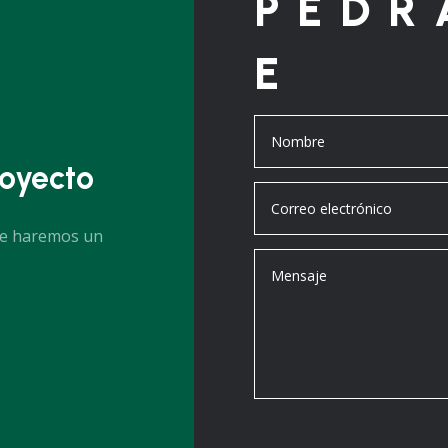
PEDR
E
oyecto
te haremos un