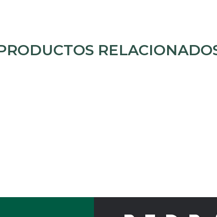
PRODUCTOS RELACIONADO
25 Kg) o big-bag (900 Kg) Características: - Mezcla de producción 
6/12.- Apto para hormigones no estructurales.