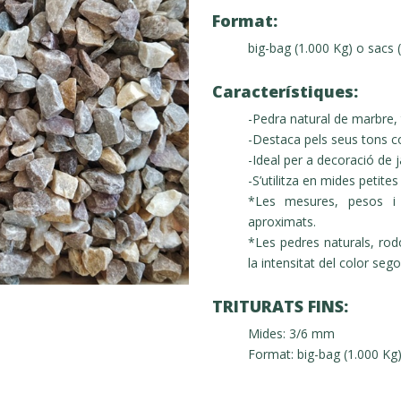
Format:
big-bag (1.000 Kg) o sacs 
Característiques:
-Pedra natural de marbre, t
-Destaca pels seus tons co
-Ideal per a decoració de j
-S’utilitza en mides petite
*Les mesures, pesos i 
aproximats.
*Les pedres naturals, rod
la intensitat del color seg
TRITURATS FINS:
Mides: 3/6 mm
Format: big-bag (1.000 Kg)