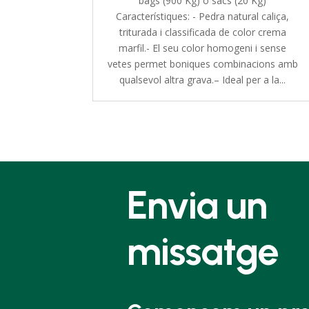
bags (900 Kg) o sacs (20 Kg)
Característiques: - Pedra natural caliça,
triturada i classificada de color crema
marfil.- El seu color homogeni i sense
vetes permet boniques combinacions amb
qualsevol altra grava.– Ideal per a la...
Envia un
missatge