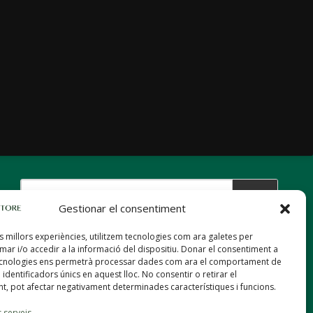
Gestionar el consentiment
es millors experiències, utilitzem tecnologies com ara galetes per
r i/o accedir a la informació del dispositiu. Donar el consentiment a
PRIVACITAT
ecnologies ens permetrà processar dades com ara el comportament de
COOKIES
identificadors únics en aquest lloc. No consentir o retirar el
t, pot afectar negativament determinades caracterí­stiques i funcions.
TERMES I CONDICIONS
 serveis