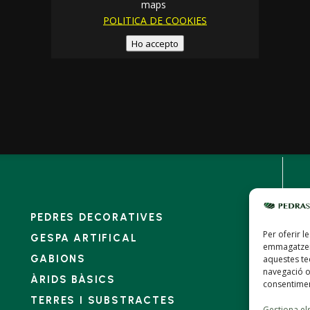
maps
POLITICA DE COOKIES
Ho accepto
PEDRES DECORATIVES
Per oferir l
GESPA ARTIFICAL
emmagatzema
GABIONS
aquestes t
navegació o 
ÀRIDS BÀSICS
consentimen
TERRES I SUBSTRACTES
Gestiona els