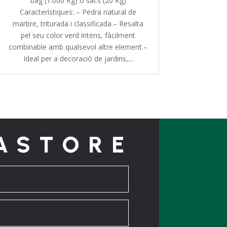
bag (1.000 Kg) o sacs (20 Kg)
Característiques: – Pedra natural de
marbre, triturada i classificada.– Resalta
pel seu color verd intens, fàcilment
combinable amb qualsevol altre element.–
Ideal per a decoració de jardins,...
ASTORE