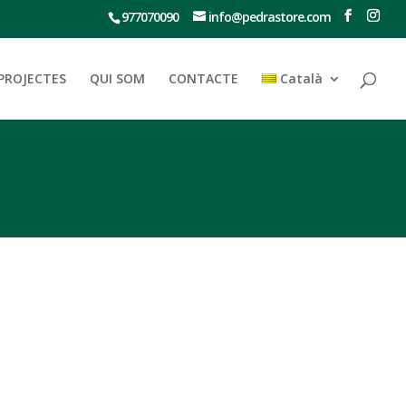
977070090
info@pedrastore.com
PROJECTES
QUI SOM
CONTACTE
Català