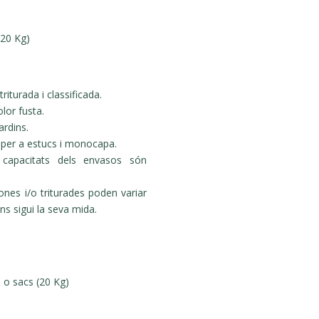
(20 Kg)
riturada i classificada.
lor fusta.
ardins.
s per a estucs i monocapa.
capacitats dels envasos són
ones i/o triturades poden variar
ons sigui la seva mida.
 o sacs (20 Kg)