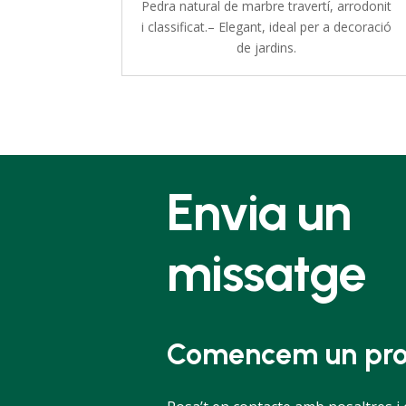
Pedra natural de marbre travertí, arrodonit
i classificat.– Elegant, ideal per a decoració
de jardins.
Envia un
missatge
Comencem un pro