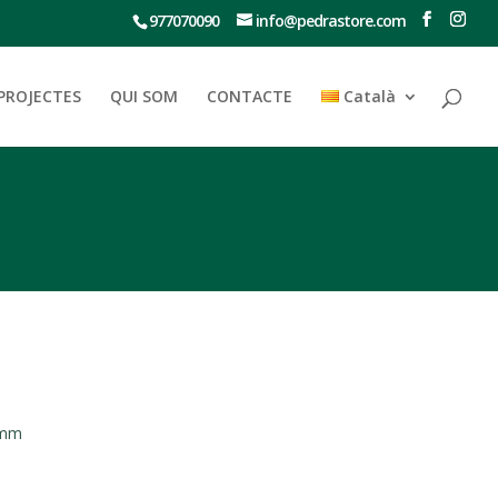
977070090
info@pedrastore.com
PROJECTES
QUI SOM
CONTACTE
Català
 mm