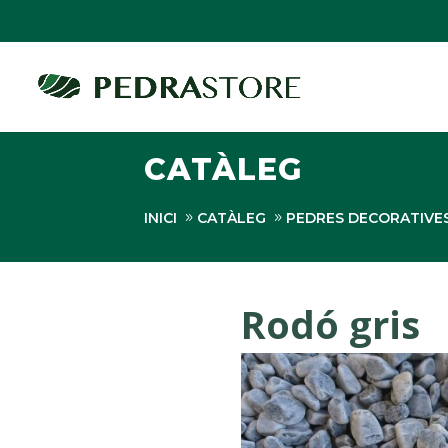
CATÀLEG
INICI
CATÀLEG
PEDRES DECORATIVE
Rodó gris