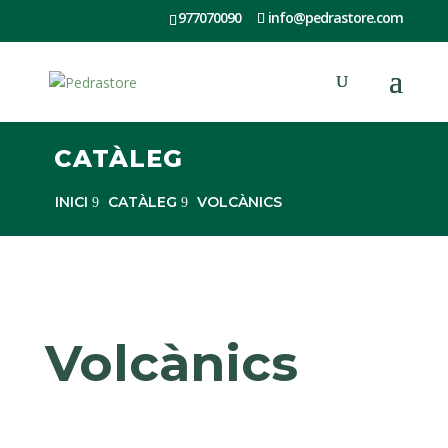
977070090
info@pedrastore.com
CATÀLEG
INICI
CATÀLEG
VOLCÀNICS
Volcànics