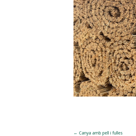
←
Canya amb pell i fulles