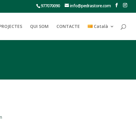
977070090
info@pedrastore.com
PROJECTES
QUI SOM
CONTACTE
Català
 m